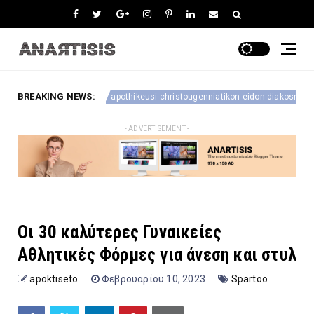
BREAKING NEWS:
Οδηγός αποθήκευ
apothikeusi-christougenniatikon-eidon-diakosmisis
- ADVERTISEMENT -
Οι 30 καλύτερες Γυναικείες
Αθλητικές Φόρμες για άνεση και στυλ
apoktiseto
Φεβρουαρίου 10, 2023
Spartoo