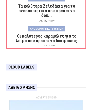
Τα καλύτερα Ζελεδάκια για το
ανοσοποιητικό που πρέπει να
δοκ...
Feb 05, 2026
ANOSOPOIITIKO-SYSTIMA
Οι καλύτερες καραμέλες για το
λαιμό που πρέπει να δοκιμάσεις
Jan 28, 2026
ANOSOPOIITIKO-SYSTIMA
Συμπληρώματα Διατροφής για την
ενίσχυση του ανοσοποιητικού π...
CLOUD LABELS
Jan 26, 2026
APOTHIKEUSI-CHRISTOUGENNIATIKON-EIDON-
DIAKOSMISIS
ΆΔΕΙΑ ΧΡΉΣΗΣ
Οδηγός αποθήκευσης των
χριστουγεννιάτικων ειδών
- ADVERTISEMENT -
διακόσμησης
Dec 31, 2025