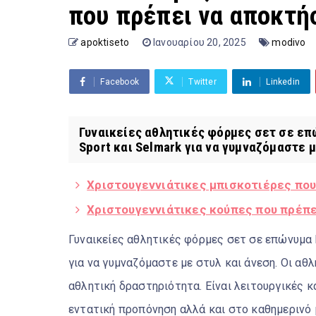
που πρέπει να αποκτή
apoktiseto
Ιανουαρίου 20, 2025
modivo
Facebook
Twitter
Linkedin
Γυναικείες αθλητικές φόρμες σετ σε επ
Sport και Selmark για να γυμναζόμαστε με
Χριστουγεννιάτικες μπισκοτιέρες που
Χριστουγεννιάτικες κούπες που πρέπε
Γυναικείες αθλητικές φόρμες σετ σε επώνυμα b
για να γυμναζόμαστε με στυλ και άνεση. Οι αθλ
αθλητική δραστηριότητα. Είναι λειτουργικές 
εντατική προπόνηση αλλά και στο καθημερινό 