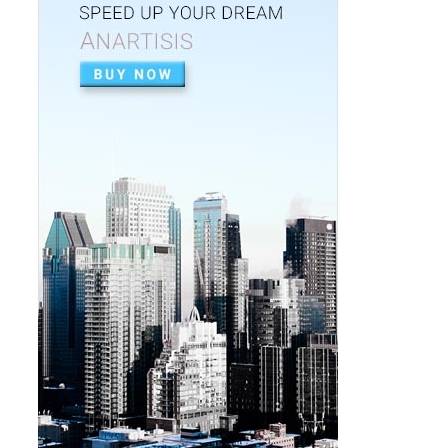
CHRISTOUGENNIATIKI-DIAKOSMISI
Χριστουγεννιάτικα μαγνητάκια
ψυγείου που πρέπει να
αποκτήσει...
Dec 23, 2025
DIAKOSMISI
Ποδιές χριστουγεννιάτικου
δέντρου που πρέπει να αποκτήσεις
Dec 17, 2025
DIAKOSMISI
Μικρά χριστουγεννιάτικα δέντρα
που πρέπει να αποκτήσεις
Dec 15, 2025