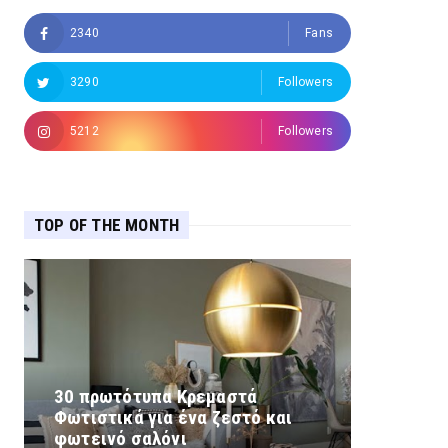
2340
Fans
3290
Followers
5212
Followers
TOP OF THE MONTH
30 πρωτότυπα Κρεμαστά
Φωτιστικά για ένα ζεστό και
φωτεινό σαλόνι