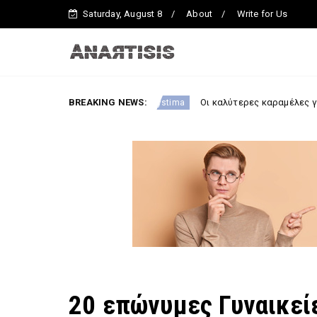
Saturday, August 8
About
Write for Us
BREAKING NEWS:
Οι καλύτερες καραμέλες για το λαιμό που
anosopoiitiko-systima
20 επώνυμες Γυναικεί