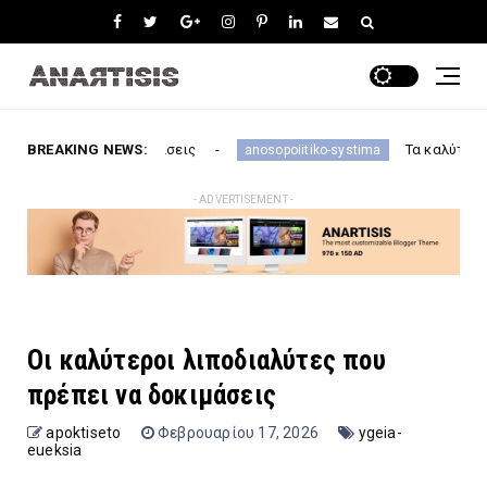
 δοκιμάσεις
BREAKING NEWS:
Τα καλύτερα Ζελεδάκια για τ
anosopoiitiko-systima
- ADVERTISEMENT -
Οι καλύτεροι λιποδιαλύτες που
πρέπει να δοκιμάσεις
apoktiseto
Φεβρουαρίου 17, 2026
ygeia-
eueksia