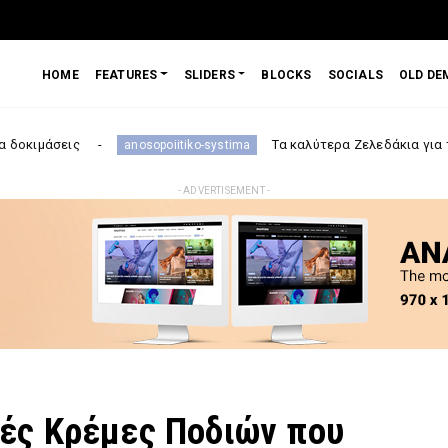
HOME
FEATURES
SLIDERS
BLOCKS
SOCIALS
OLD DE
Τα καλύτερα Ζελεδάκια για το ανοσοποιητικ
anosopoiitiko-systima
- ADVERTISEMENT -
ές Κρέμες Ποδιών που