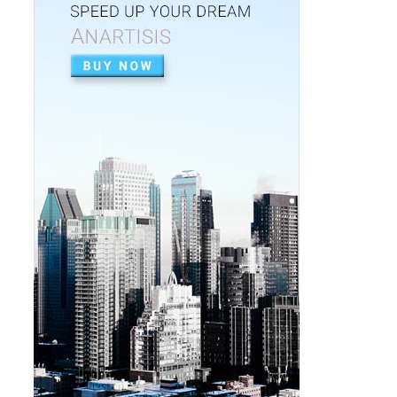
CHRISTOUGENNIATIKI-DIAKOSMISI
Χριστουγεννιάτικα μαγνητάκια
ψυγείου που πρέπει να
αποκτήσει...
Dec 23, 2025
DIAKOSMISI
Ποδιές χριστουγεννιάτικου
δέντρου που πρέπει να αποκτήσεις
Dec 17, 2025
DIAKOSMISI
Μικρά χριστουγεννιάτικα δέντρα
που πρέπει να αποκτήσεις
Dec 15, 2025