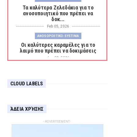
Τα καλύτερα Ζελεδάκια για το
ανοσοποιητικό που πρέπει να
δοκ...
Feb 05, 2026
ANOSOPOIITIKO-SYSTIMA
Οι καλύτερες καραμέλες για το
λαιμό που πρέπει να δοκιμάσεις
Jan 28, 2026
ANOSOPOIITIKO-SYSTIMA
Συμπληρώματα Διατροφής για την
ενίσχυση του ανοσοποιητικού π...
CLOUD LABELS
Jan 26, 2026
APOTHIKEUSI-CHRISTOUGENNIATIKON-EIDON-
DIAKOSMISIS
ΆΔΕΙΑ ΧΡΉΣΗΣ
Οδηγός αποθήκευσης των
χριστουγεννιάτικων ειδών
- ADVERTISEMENT -
διακόσμησης
Dec 31, 2025