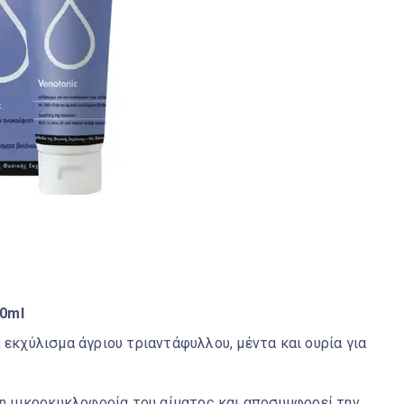
00ml
 εκχύλισμα άγριου τριαντάφυλλου, μέντα και ουρία για
τη μικροκυκλοφορία του αίματος και αποσυμφορεί την