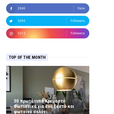
2340
Fans
3290
Followers
5212
Followers
TOP OF THE MONTH
30 πρωτότυπα Κρεμαστά
Φωτιστικά για ένα ζεστό και
φωτεινό σαλόνι