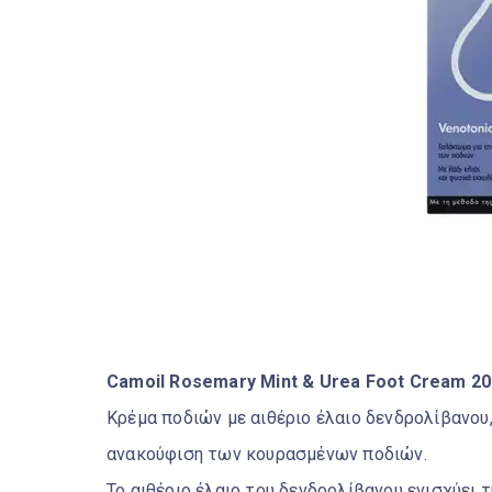
Camoil Rosemary Mint & Urea Foot Cream 2
Κρέμα ποδιών με αιθέριο έλαιο δενδρολίβανου,
ανακούφιση των κουρασμένων ποδιών.
Το αιθέριο έλαιο του δενδρολίβανου ενισχύει 