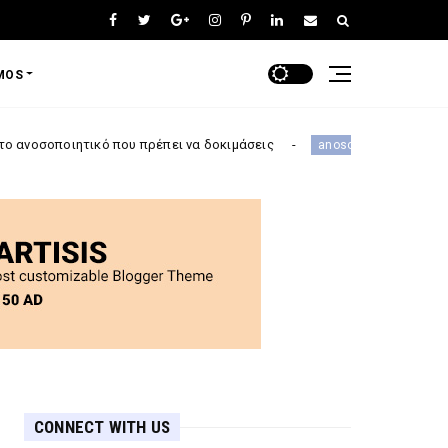
MOS
ό που πρέπει να δοκιμάσεις
Οι καλύτερες
anosopoiitiko-systima
CONNECT WITH US